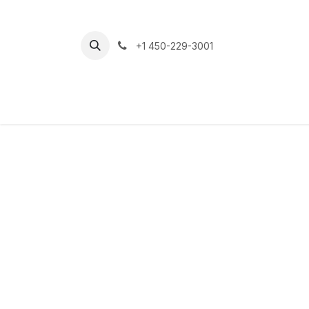
Se rendre au contenu
+1 450-229-3001